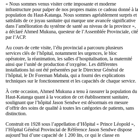
« Nous sommes venus visiter cette imposante et moderne
infrastructure pour palper de nos propres mains ce cadeau donné à l
population du Haut-Katanga. Nous sommes agréablement surpris et
satisfaits de ce joyau sanitaire qui marque une avancée significative
dans l’amélioration du système de santé au niveau de la province »,
a déclaré Ahmed Mukuna, questeur de l’Assemblée Provinciale, cité
par l’ACP.
Au cours de cette visite, l’élu provincial a parcouru plusieurs
services clés de l’hôpital, notamment les urgences, le bloc
opératoire, la réanimation, les salles d’hospitalisation, la maternité
ainsi que l’unité de production d’oxygène. Les différentes
installations lui ont été présentées par le Directeur Général de
l’hôpital, le Dr Foreman Mabala, qui a fourni des explications
techniques sur le fonctionnement et les capacités de chaque service.
À cette occasion, Ahmed Mukuna a tenu à rassurer la population du
Haut-Katanga quant à la vocation de cet établissement sanitaire,
soulignant que l’hôpital Jason Sendwe est désormais en mesure
d’offrir des soins de qualité à toutes les catégories de patients, sans
distinction.
Construit en 1928 sous l’appellation d’Hôpital « Prince Léopold »,
l’Hôpital Général Provincial de Référence Jason Sendwe dispose
aujourd’hui d’une capacité de 1 200 lits, ce qui le classe en